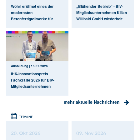
Wöhrl eröffnet eines der
„Blühender Betrieb“ - BIV-
modernsten
Mitgliedsunternehmen Kilian
Betonfertigteilwerke für
Willibald GmbH wiederholt
Decken und Wände in
vom Bayerischen
Deutschland
Umweltministerium
ausgezeichnet
Ausbildung | 15.07.2026
IHK-Innovationspreis
Fachkräfte 2026 für BIV-
Mitgliedsunternehmen
Schotter- und Steinwerk
Weißenburg
mehr aktuelle Nachrichten
TERMINE
20. Okt 2026
09. Nov 2026