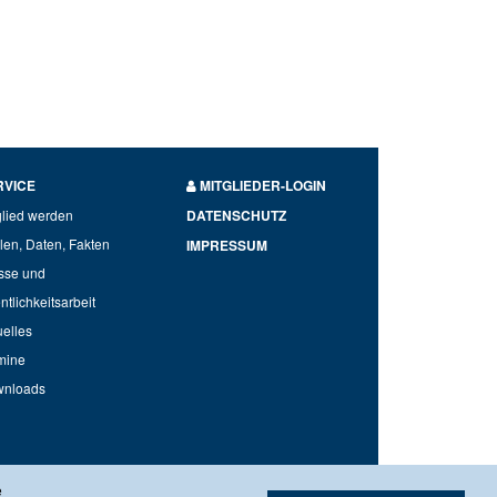
RVICE
MITGLIEDER-LOGIN
glied werden
DATENSCHUTZ
len, Daten, Fakten
IMPRESSUM
sse und
ntlichkeitsarbeit
uelles
mine
nloads
3 | E-Mail: info@biv.bayern
e