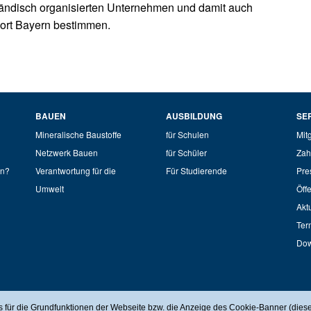
ständisch organisierten Unternehmen und damit auch
ort Bayern bestimmen.
BAUEN
AUSBILDUNG
SE
Mineralische Baustoffe
für Schulen
Mit
Netzwerk Bauen
für Schüler
Zah
en?
Verantwortung für die
Für Studierende
Pre
Umwelt
Öffe
Akt
Ter
Dow
 | Beethovenstraße 8 | 80336 München | Telefon: +49 (89) 51403 0 | Telefax: +49 (89) 51403 14
 für die Grundfunktionen der Webseite bzw. die Anzeige des Cookie-Banner (dies