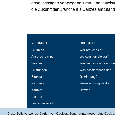
ortsansässigen vorwiegend klein- und mittel
die Zukunft der Branche als Ganzes am Stand
VERBAND
ROHSTOFFE
Leitlinien
Wer braucht sie?
Ansprechpartner
Wo kommen sie vor?
Vorstand
Wie werden sie gewonn
Leistungen
Was passiert nach der
Struktur
Gewinnung?
Netzwerk
Verantwortung für die
Karriere
Umwelt
Historie
Frauennetzwerk
© 2026 Bayerischer Industrieverband Baustoffe, Steine und Erden e.V.
Diese Seite verwendet 2 Arten von Cookies. Sogenannte notwendige Cookies