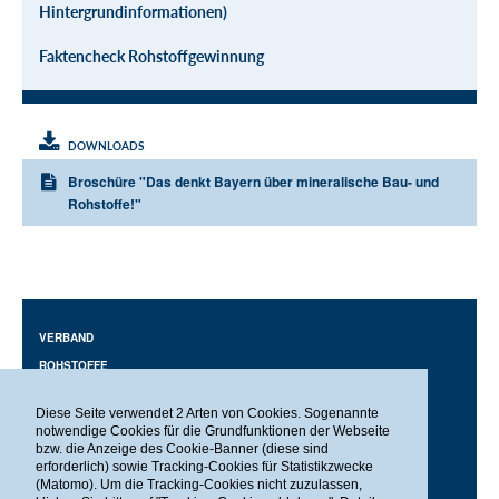
Hintergrundinformationen)
Faktencheck Rohstoffgewinnung
DOWNLOADS
Broschüre "Das denkt Bayern über mineralische Bau- und
Rohstoffe!"
VERBAND
ROHSTOFFE
BAUEN
Diese Seite verwendet 2 Arten von Cookies. Sogenannte
AUSBILDUNG
notwendige Cookies für die Grundfunktionen der Webseite
bzw. die Anzeige des Cookie-Banner (diese sind
SERVICE
erforderlich) sowie Tracking-Cookies für Statistikzwecke
MITGLIEDER-LOGIN
(Matomo). Um die Tracking-Cookies nicht zuzulassen,