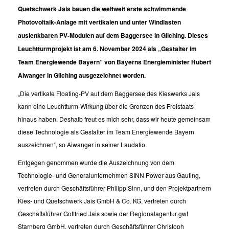
Quetschwerk Jais bauen die weltweit erste schwimmende
Photovoltaik-Anlage mit vertikalen und unter Windlasten
auslenkbaren PV-Modulen auf dem Baggersee in Gilching. Dieses
Leuchtturmprojekt ist am 6. November 2024 als „Gestalter im
Team Energiewende Bayern“ von Bayerns Energieminister Hubert
Aiwanger in Gilching ausgezeichnet worden.
„Die vertikale Floating-PV auf dem Baggersee des Kieswerks Jais
kann eine Leuchtturm-Wirkung über die Grenzen des Freistaats
hinaus haben. Deshalb freut es mich sehr, dass wir heute gemeinsam
diese Technologie als Gestalter im Team Energiewende Bayern
auszeichnen“, so Aiwanger in seiner Laudatio.
Entgegen genommen wurde die Auszeichnung von dem
Technologie- und Generalunternehmen SINN Power aus Gauting,
vertreten durch Geschäftsführer Philipp Sinn, und den Projektpartnern
Kies- und Quetschwerk Jais GmbH & Co. KG, vertreten durch
Geschäftsführer Gottfried Jais sowie der Regionalagentur gwt
Starnberg GmbH, vertreten durch Geschäftsführer Christoph