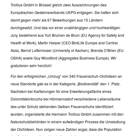
Trollius GmbH in Brüssel gleich zwei Auszeichnungen des
Europäischen Gesteinsverbands UEPG entgegen. Sie hatten sich
damit gegen mehr als 67 Bewerbungen aus 15 Ländern
durchgesetzt. Und das vor einer unabhängigen und hochkarätigen
Jury, bestehend aus Yuri Bruinen de Bruin (EU Agency for Safety and
Health at Work), Martin Harper (CEO BirdLife Europe and Central
Asia), Bernd Lottermoser (University of Aachen), Brenda O’Brien (EU
OSHA) sowie Guy Woodford (Aggregates Business Europe). Wir
gratulieren sehr herzlich!
Für den erfolgreichen „Umzug“ von 340 Frauenschuh-Orchideen an
neue Standorte gab es in der Kategorie „Biodiversität“ den 1. Platz.
Nachdem bei Kartierungen für eine Erweiterungsfläche eines
Dolomitsteinbruchs bei Hörmannsdorf verschiedene Lebensräume
des unter Schutz stehenden Gelben Frauenschuhs identifiziert
wurden, organisierte die Hermann Trollius GmbH zusammen mit den
Naturschutzbehörden in einem aufwändigen Prozess die Umsiedlung
der Orchideen. Nun zeigen neue Zahlen sogar, dass die Population