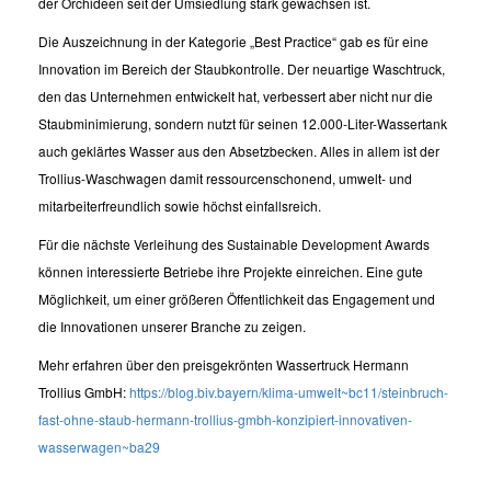
der Orchideen seit der Umsiedlung stark gewachsen ist.
Die Auszeichnung in der Kategorie „Best Practice“ gab es für eine
Innovation im Bereich der Staubkontrolle. Der neuartige Waschtruck,
den das Unternehmen entwickelt hat, verbessert aber nicht nur die
Staubminimierung, sondern nutzt für seinen 12.000-Liter-Wassertank
auch geklärtes Wasser aus den Absetzbecken. Alles in allem ist der
Trollius-Waschwagen damit ressourcenschonend, umwelt- und
mitarbeiterfreundlich sowie höchst einfallsreich.
Für die nächste Verleihung des Sustainable Development Awards
können interessierte Betriebe ihre Projekte einreichen. Eine gute
Möglichkeit, um einer größeren Öffentlichkeit das Engagement und
die Innovationen unserer Branche zu zeigen.
Mehr erfahren über den preisgekrönten Wassertruck Hermann
Trollius GmbH:
https://blog.biv.bayern/klima-umwelt~bc11/steinbruch-
fast-ohne-staub-hermann-trollius-gmbh-konzipiert-innovativen-
wasserwagen~ba29