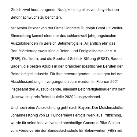
Gleich zwei herausragende Neuigkeiten gibt es vom bayerischen
Betonnachwuchs zu berichten.
Mit Achim Brixner von der Firma Concrete Rudolph GmbH in Weiler-
Simmerberg kommt einer der deutschlandweit jahrgangsbesten
Auszubildenden im Bereich Betonfertigteile. Alljährlich ehrt das
Berufsförderungswerk für die Beton- und Fertigteilhersteller e. V.
(BBF), Ostfildern, und die Eberhard-Schöck-Stiftung (ESST), Baden-
Baden, die besten Azubis in den branchenspezifischen Berufen der
Betonfertigteilindustrie. Für ihre hervorragenden Leistungen bei der
Abschlussprüfung im vergangenen Jahr wurden im Februar 2021
insgesamt drei Auszubildende, allesamt Betonfertigteilbauer, mit dem
„Nachwuchspreis Betonbauteile 2020“ ausgezeichnet.
Und noch eine Auszeichnung geht nach Bayern. Der Meisterschüler
Johannes König von LFT Lindermayr Fertigteilwerk aus Prittriching,
wurde für seine innovative und nachhaltige Concrete-Bike-Station
vom Förderverein der Bundesfachschule für Betonwerker (FBB) mit