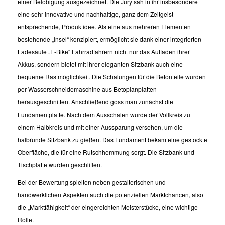
einer Belobigung ausgezeichnet. Die Jury sah in ihr insbesondere
eine sehr innovative und nachhaltige, ganz dem Zeitgeist
entsprechende, Produktidee. Als eine aus mehreren Elementen
bestehende „Insel“ konzipiert, ermöglicht sie dank einer integrierten
Ladesäule „E-Bike“ Fahrradfahrern nicht nur das Aufladen ihrer
Akkus, sondern bietet mit ihrer eleganten Sitzbank auch eine
bequeme Rastmöglichkeit. Die Schalungen für die Betonteile wurden
per Wasserschneidemaschine aus Betoplanplatten
herausgeschnitten. Anschließend goss man zunächst die
Fundamentplatte. Nach dem Ausschalen wurde der Vollkreis zu
einem Halbkreis und mit einer Aussparung versehen, um die
halbrunde Sitzbank zu gießen. Das Fundament bekam eine gestockte
Oberfläche, die für eine Rutschhemmung sorgt. Die Sitzbank und
Tischplatte wurden geschliffen.
Bei der Bewertung spielten neben gestalterischen und
handwerklichen Aspekten auch die potenziellen Marktchancen, also
die „Marktfähigkeit“ der eingereichten Meisterstücke, eine wichtige
Rolle.